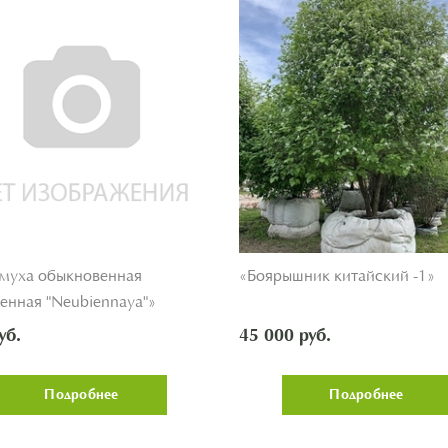
муха обыкновенная
«Боярышник китайский -1»
енная "Neubiennaya"»
уб.
45 000 руб.
Подробнее
Подробнее