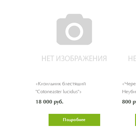
 "Papillon
«Кизильник блестящий
«Чере
"Cotoneaster lucidus"»
Неуби
18 000 руб.
800 р
Подробнее