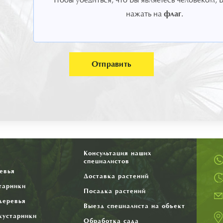
флаг
нажать на
.
Отправить
Консультация наших
я
специалистов
евья
Доставка растений
тарники
Посадка растений
деревья
Выезд специалиста на объект
кустарники
Обработка сада