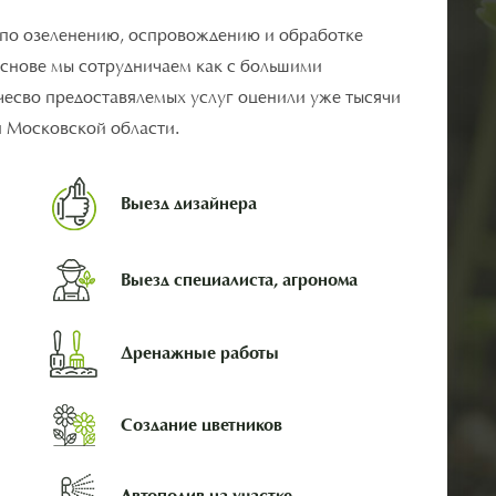
 по озеленению, оспровождению и обработке
основе мы сотрудничаем как с большими
ачесво предоставялемых услуг оценили уже тысячи
и Московской области.
Выезд дизайнера
Выезд специалиста, агронома
Дренажные работы
Создание цветников
Автополив на участке